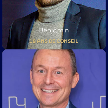
Ingénieur des pédagogies les plus retords
Passionné d’IA
Région IDF / Paris
Benjamin
18 ANS DE CONSEIL
Triathlète et philosophe
Créateur de possibles
Formateur de Jedi