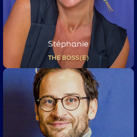
Maman d’une tribu de 5 enfants
Sa devise :
« Demain, c’est déjà trop tard »
Région Sud-Est / Marseille
Stéphanie
THE BOSS(E)
Trilingue
Boxeur des idées pré-concues