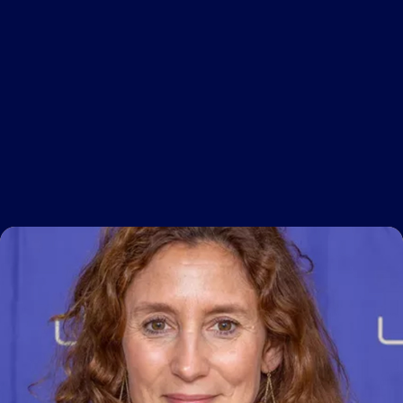
Facilitateur :
nom neutre non genré, sans âge
défini, caractérisé par son sens de la
solution innovante et pragmatique
en toutes circonstances. Véritable
couteau suisse de l’administratif
c’est avec elle qu’on négocie
Monetor,
pédagogique et des obligations