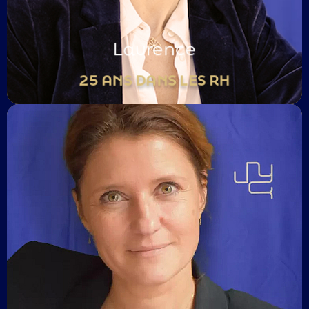
Région Sud-Est / Marseille
Laurence
25 ANS DANS LES RH
Passionnée de la vie
Artiste reconnue de la phrase juste
Sa devise « Décelez ce que vous ne voulez pas
entendre, pour vous faire avancer »