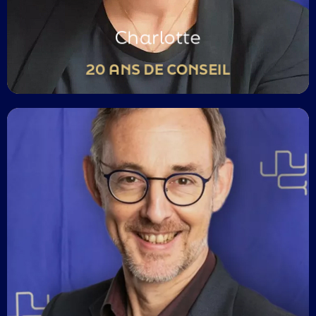
Région Sud-Est / Avignon
Charlotte
20 ANS DE CONSEIL
Accordeur de quintes parfaites
Sensible à la justesse des mots
Coach, amoureux des verbes d’action