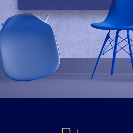
Unycien /y.nisjɛ̃/ :
nom neutre, non genré, sans
âge défini, caractérisé par sa
passion, son humilité, son
engagement, attentionné et
gratte poil. Souvent trouvé sous
le diminutif de « Jiminy Cricket ».
Agent de développement du
dirigeant, remetteur en énergie,
remetteur en relation,
apporteur de sens.