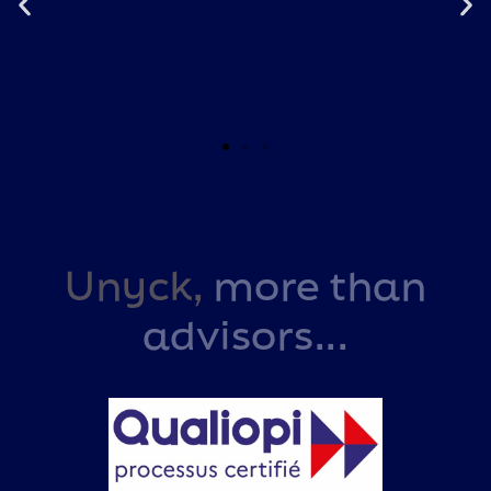
La solitude est inhérente au rôle et
à la mission de dirigeant. Unyck en
a fait sa raison d’être, considérant
Unyck,
more than
que s’en nourir est le meilleur, voire
le seul chemin pour grandir.
advisors...